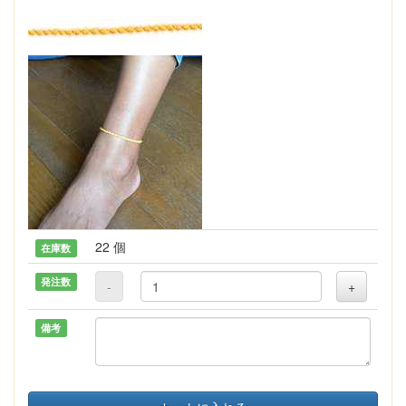
22 個
在庫数
発注数
-
+
備考