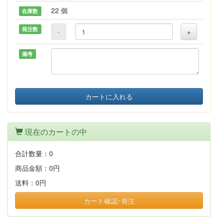
22 個
在庫数
発注数
-
+
備考
カートに入れる
現在のカートの中
合計数量：
0
商品金額：
0円
送料：
0円
カート確認･発注