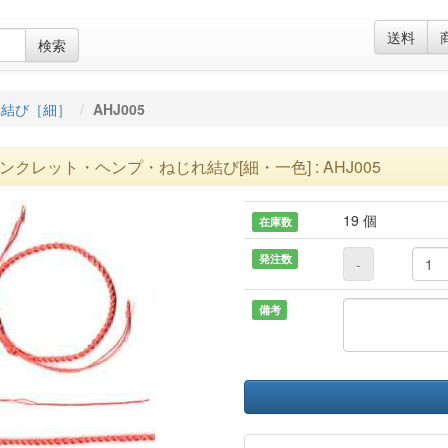
送料
検索
れ結び［細］
AHJ005
ンクレット・ヘンプ・ねじれ結び[細・一色] : AHJ005
19 個
在庫数
発注数
-
備考