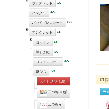
ブレスレット
バングル
バンドブレスレット
アンクレット
コットン
蝋引き紐
コットンコード
麻ひも
同
ねじれ結び［細］
三つ編[単色]
カ
三つ編み