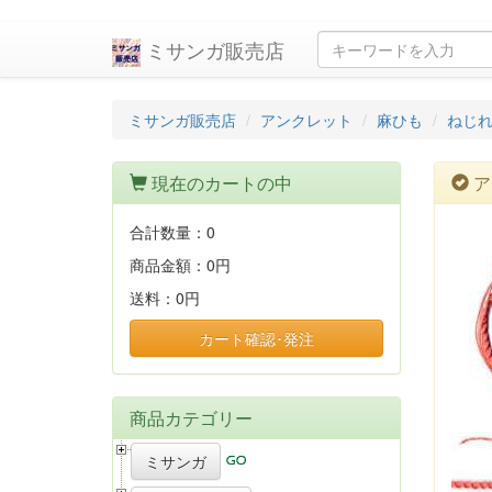
ミサンガ販売店
ミサンガ販売店
アンクレット
麻ひも
ねじ
現在のカートの中
ア
合計数量：
0
商品金額：
0円
送料：
0円
カート確認･発注
商品カテゴリー
ミサンガ