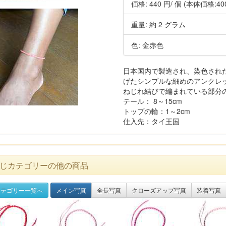
価格:
440 円
/ 個
(本体価格:40
重量: 約 2 グラム
色: 金赤色
日本国内で製造され、染色され
げたシンプルな細めのアンクレ
ねじれ結びで編まれている部分の長
テール： 8～15cm
トップの輪：1～2cm
仕入先：タイ王国
じカテゴリーの他の商品
テゴリー一覧へ
メイン写真
全長写真
クローズアップ写真
装着写真