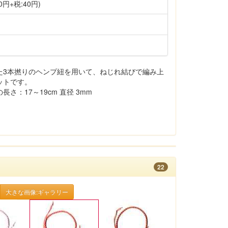
0円+税:40円)
た3本撚りのヘンプ紐を用いて、ねじれ結びで編み上
ットです。
さ：17～19cm 直径 3mm
22
大きな画像:ギャラリー