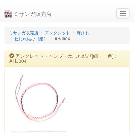
ミサンガ販売店
navig
ミサンガ販売店
アンクレット
麻ひも
ねじれ結び［細］
AHJ004
アンクレット・ヘンプ・ねじれ結び[細・一色] :
AHJ004