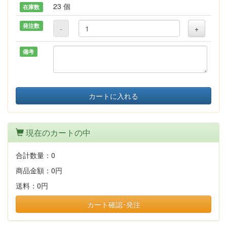
23 個
在庫数
発注数
-
+
備考
カートに入れる
現在のカートの中
合計数量：
0
商品金額：
0円
送料：
0円
カート確認･発注