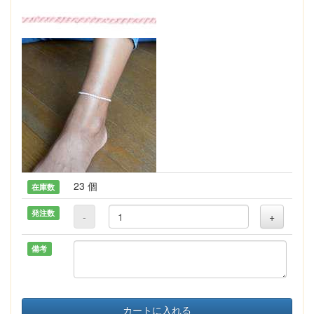
23 個
在庫数
発注数
-
+
備考
カートに入れる