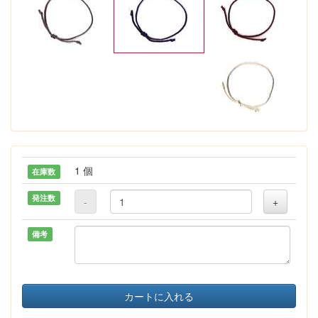
1 個
在庫数
発注数
-
+
備考
カートに入れる