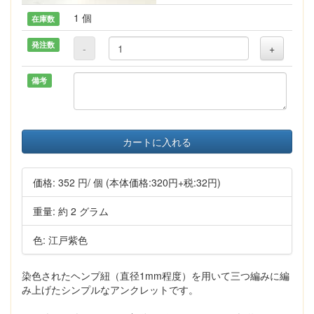
1 個
在庫数
発注数
-
+
備考
カートに入れる
価格:
352 円
/ 個
(本体価格:320円+税:32円)
重量: 約 2 グラム
色: 江戸紫色
染色されたヘンプ紐（直径1mm程度）を用いて三つ編みに編
み上げたシンプルなアンクレットです。