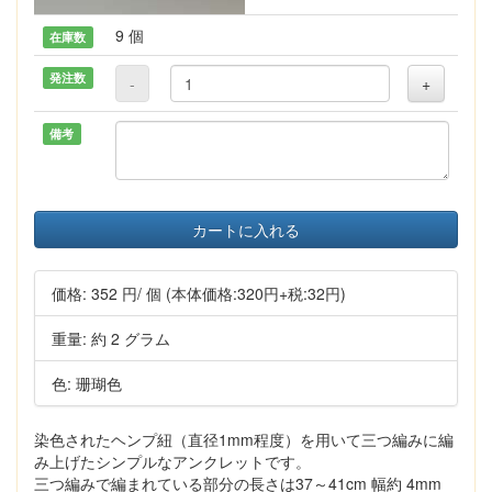
9 個
在庫数
発注数
-
+
備考
カートに入れる
価格:
352 円
/ 個
(本体価格:320円+税:32円)
重量: 約 2 グラム
色: 珊瑚色
染色されたヘンプ紐（直径1mm程度）を用いて三つ編みに編
み上げたシンプルなアンクレットです。
三つ編みで編まれている部分の長さは37～41cm 幅約 4mm