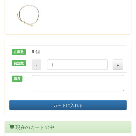
9 個
在庫数
発注数
-
+
備考
カートに入れる
現在のカートの中