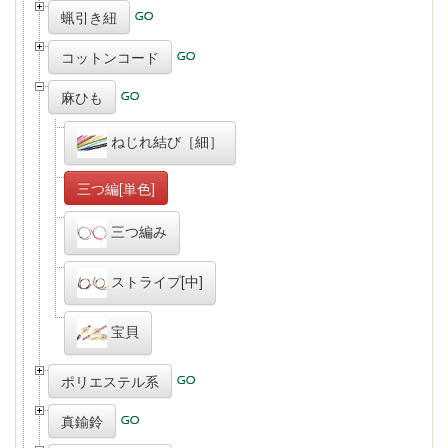
蝋引き紐
コットンコード
麻ひも
ねじれ結び［細］
三つ編[単色]
三つ編み
ストライプ[中]
宝貝
ポリエステル系
真鍮鈴