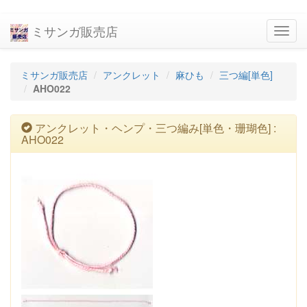
ミサンガ販売店
navig
ミサンガ販売店
アンクレット
麻ひも
三つ編[単色]
AHO022
アンクレット・ヘンプ・三つ編み[単色・珊瑚色] :
AHO022