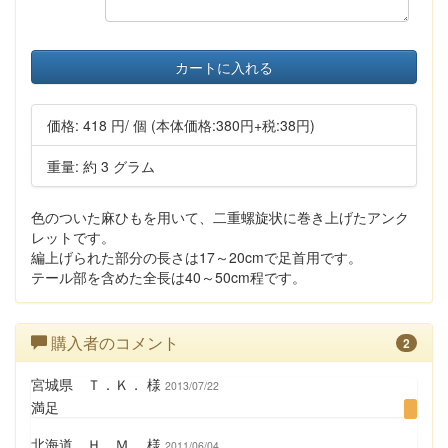
カートに入れる
価格:
418 円
/ 個
(本体価格:380円+税:38円)
重量: 約 3 グラム
色のついた麻ひもを用いて、二重螺旋状に巻き上げたアンク
レットです。
編上げられた部分の長さは17～20cmで足首用です。
テール部を含めた全長は40～50cm程です。
購入者のコメント
2
宮城県 Ｔ．Ｋ． 様
2013/07/22
満足
北海道 Ｈ．Ｍ． 様
2011/06/04