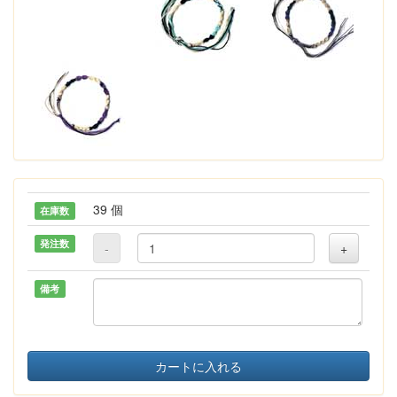
39 個
在庫数
発注数
-
+
備考
カートに入れる