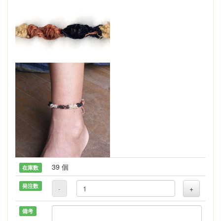
39 個
在庫数
発注数
-
+
備考