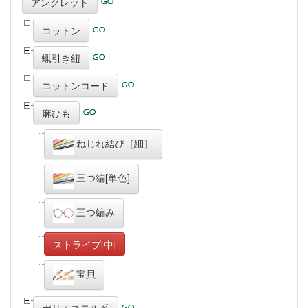
アンクレット
コットン
蝋引き紐
コットンコード
麻ひも
ねじれ結び［細］
三つ編[単色]
三つ編み
ストライプ[中]
宝貝