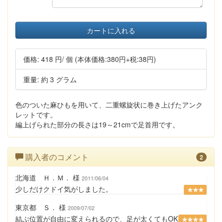
カートに入れる
価格:
418 円
/ 個
(本体価格:380円+税:38円)
重量: 約 3 グラム
色のついた麻ひもを用いて、二重螺旋状に巻き上げたアンク
レットです。
編上げられた部分の長さは19～21cmで足首用です。
購入者のコメント
2
北海道 Ｈ．Ｍ． 様
2011/06/04
少しだけクドイ気がしました。
★★★
東京都 Ｓ． 様
2009/07/02
結ぶ位置が自由に変えられるので、足が太くてもOK
★★★★