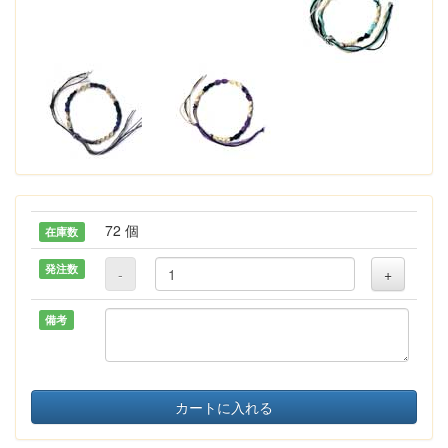
72 個
在庫数
発注数
-
+
備考
カートに入れる