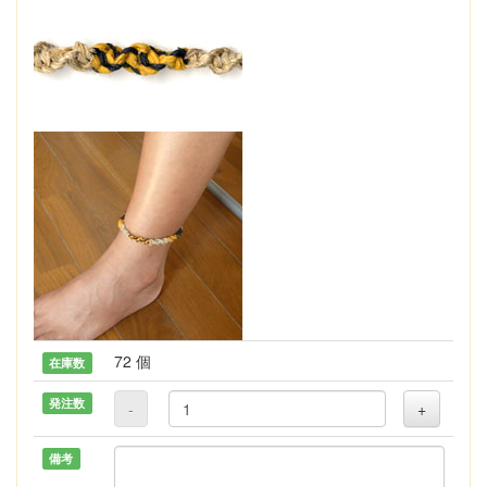
72 個
在庫数
発注数
-
+
備考