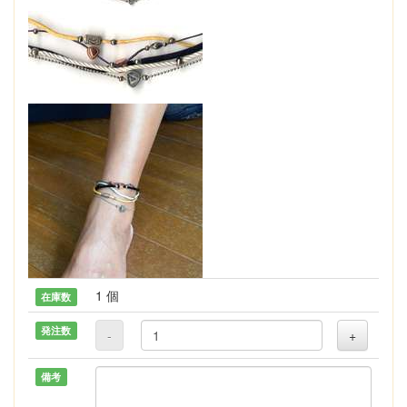
1 個
在庫数
発注数
-
+
備考