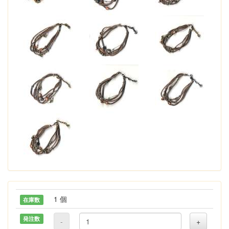
1 個
在庫数
発注数
-
+