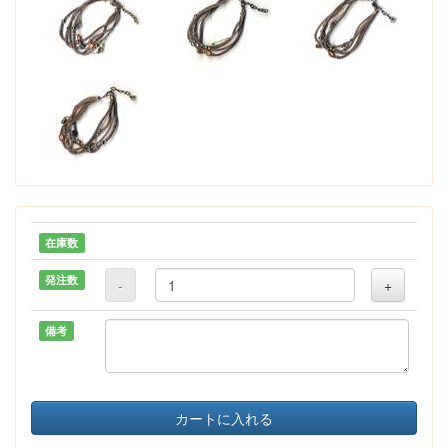
在庫数
発注数
-
+
備考
カートに入れる