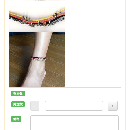
在庫数
発注数
-
+
備考