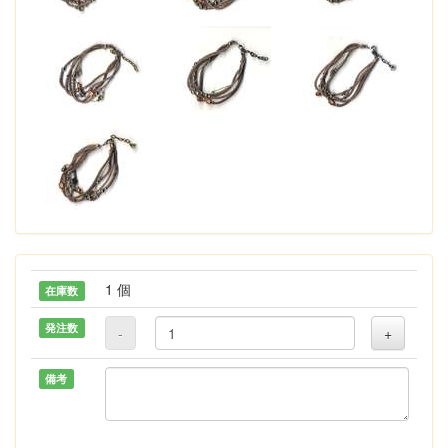
1 個
在庫数
発注数
-
+
備考