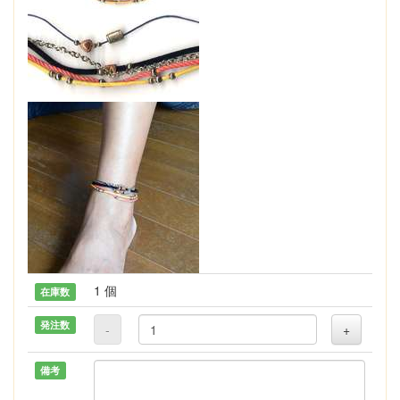
1 個
在庫数
発注数
-
+
備考