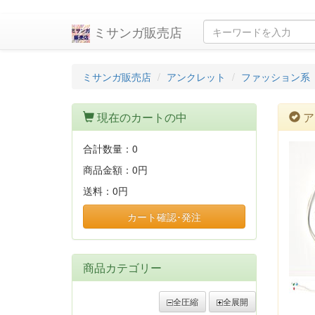
ミサンガ販売店
ミサンガ販売店
アンクレット
ファッション系
現在のカートの中
ア
合計数量：
0
商品金額：
0円
送料：
0円
カート確認･発注
商品カテゴリー
全圧縮
全展開