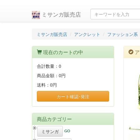
ミサンガ販売店
ミサンガ販売店
アンクレット
ファッション系
現在のカートの中
ア
合計数量：
0
商品金額：
0円
送料：
0円
カート確認･発注
商品カテゴリー
ミサンガ