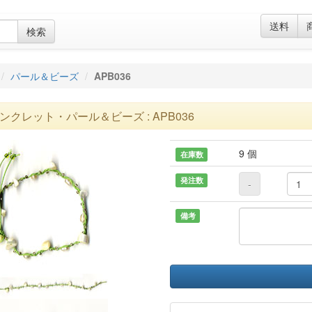
送料
検索
パール＆ビーズ
APB036
ンクレット・パール＆ビーズ : APB036
9 個
在庫数
発注数
-
備考