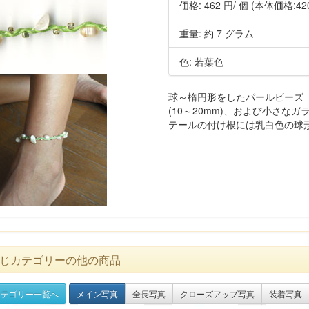
価格:
462 円
/ 個
(本体価格:42
重量: 約 7 グラム
色: 若葉色
球～楕円形をしたパールビーズ（
(10～20mm)、および小さな
テールの付け根には乳白色の球形
じカテゴリーの他の商品
テゴリー一覧へ
メイン写真
全長写真
クローズアップ写真
装着写真