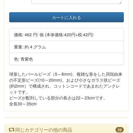
カートに入れる
価格:
462 円
/ 個
(本体価格:420円+税:42円)
重量: 約 4 グラム
色: 青紫色
球形したパールビーズ（5～8mm)、複雑な形をした貝殻由来
の不定形ビーズ(10～20mm)、および小さなガラス状ビーズ
(約2mm）で構成され、コットンコードであまれたアンクレ
ットです。
ビーズが配列している部分の長さは22～23cmです。
全長30～35cm
同じカテゴリーの他の商品
39