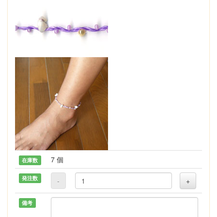
7 個
在庫数
発注数
-
+
備考