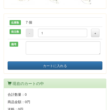
7 個
在庫数
発注数
-
+
備考
カートに入れる
現在のカートの中
合計数量：
0
商品金額：
0円
送料：
0円