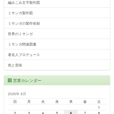
編みこみ文字製作図
ミサンガ製作図
ミサンガの製作依頼
世界のミサンガ
ミサンガ関連図書
著名人プロデュース
色と意味
営業カレンダー
2026年 8月
日
月
火
水
木
金
土
1
2
3
4
5
6
7
8