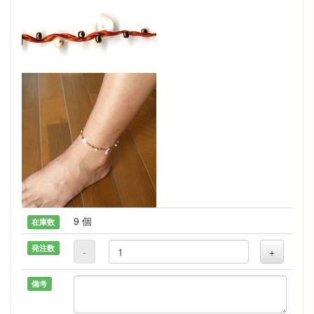
9 個
在庫数
発注数
-
+
備考