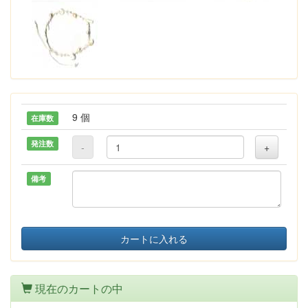
9 個
在庫数
発注数
-
+
備考
カートに入れる
現在のカートの中