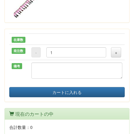
在庫数
発注数
-
+
備考
カートに入れる
現在のカートの中
合計数量：
0