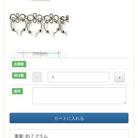
在庫数
発注数
-
+
備考
カートに入れる
重量: 約 7 グラム