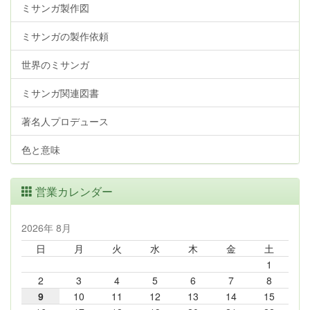
ミサンガ製作図
ミサンガの製作依頼
世界のミサンガ
ミサンガ関連図書
著名人プロデュース
色と意味
営業カレンダー
2026年 8月
日
月
火
水
木
金
土
1
2
3
4
5
6
7
8
9
10
11
12
13
14
15