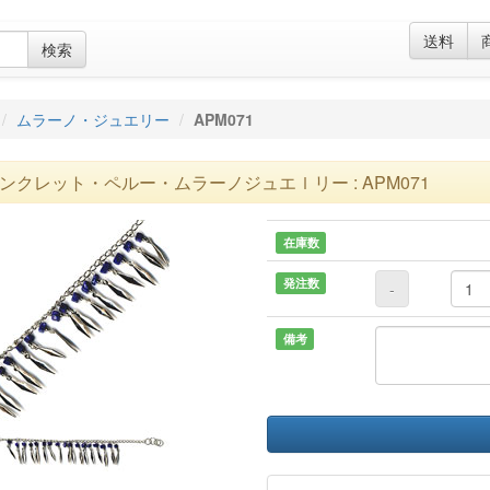
送料
検索
ムラーノ・ジュエリー
APM071
ンクレット・ペルー・ムラーノジュエｌリー : APM071
在庫数
発注数
-
備考