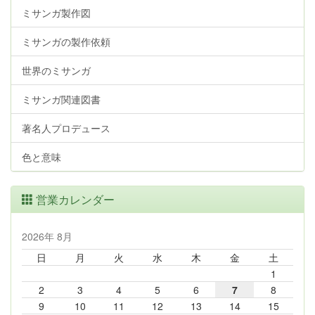
ミサンガ製作図
ミサンガの製作依頼
世界のミサンガ
ミサンガ関連図書
著名人プロデュース
色と意味
営業カレンダー
2026年 8月
日
月
火
水
木
金
土
1
2
3
4
5
6
7
8
9
10
11
12
13
14
15