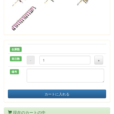
在庫数
発注数
-
+
備考
カートに入れる
現在のカートの中