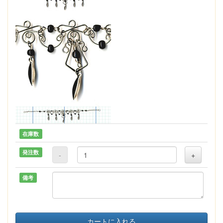
在庫数
発注数
-
+
備考
カートに入れる