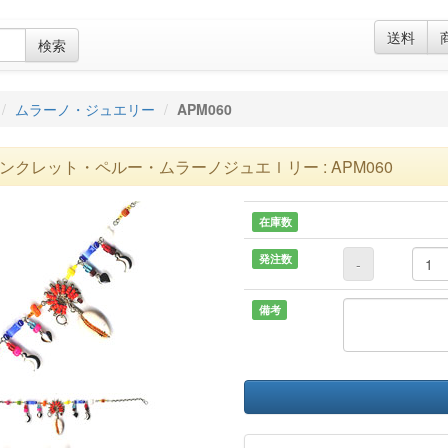
送料
検索
ムラーノ・ジュエリー
APM060
ンクレット・ペルー・ムラーノジュエｌリー : APM060
在庫数
発注数
-
備考