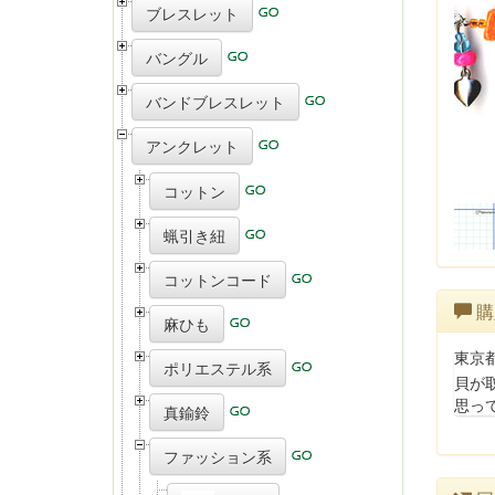
ブレスレット
バングル
バンドブレスレット
アンクレット
コットン
蝋引き紐
コットンコード
購
麻ひも
東京
ポリエステル系
貝が取
思っ
真鍮鈴
ファッション系