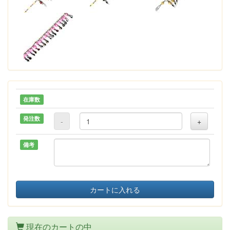
在庫数
発注数
-
+
備考
カートに入れる
現在のカートの中