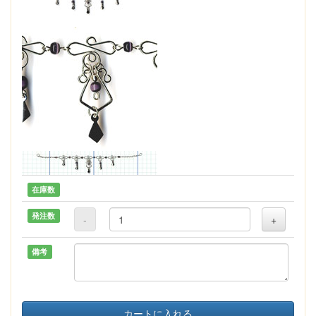
在庫数
発注数
-
+
備考
カートに入れる