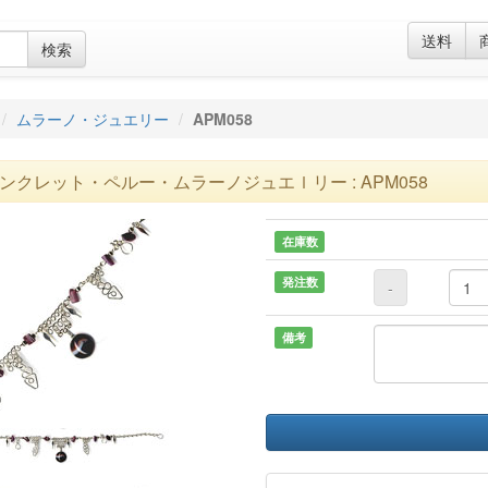
送料
検索
ムラーノ・ジュエリー
APM058
ンクレット・ペルー・ムラーノジュエｌリー : APM058
在庫数
発注数
-
備考