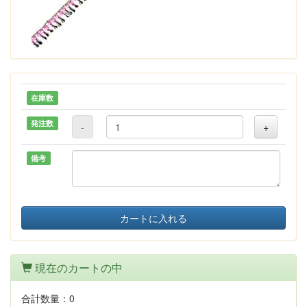
在庫数
発注数
-
+
備考
カートに入れる
現在のカートの中
合計数量：
0