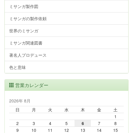
ミサンガ製作図
ミサンガの製作依頼
世界のミサンガ
ミサンガ関連図書
著名人プロデュース
色と意味
営業カレンダー
2026年 8月
日
月
火
水
木
金
土
1
2
3
4
5
6
7
8
9
10
11
12
13
14
15