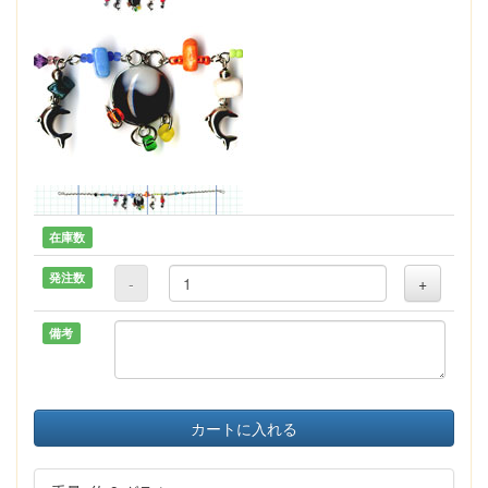
在庫数
発注数
-
+
備考
カートに入れる