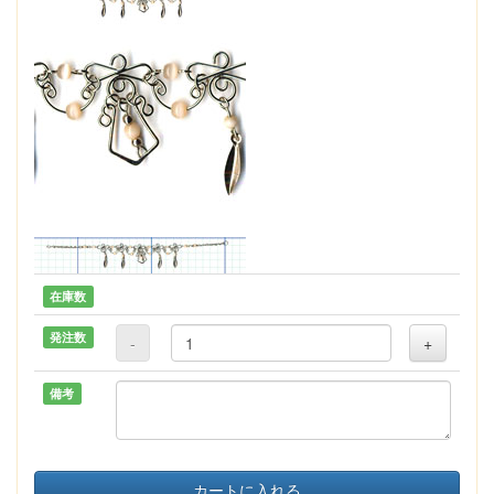
在庫数
発注数
-
+
備考
カートに入れる