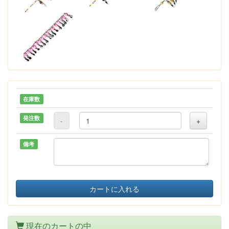
在庫数
発注数
-
+
備考
カートに入れる
現在のカートの中