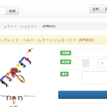
送料
検索
ムラーノ・ジュエリー
APM033
ンクレット・ペルー・ムラーノジュエｌリー : APM033
在庫数
発注数
-
備考