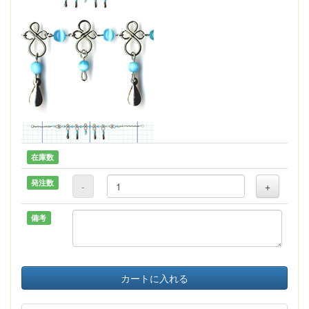
在庫数
発注数
-
+
備考
カートに入れる