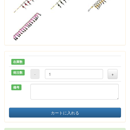
在庫数
発注数
-
+
備考
カートに入れる