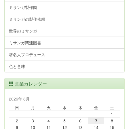
ミサンガ製作図
ミサンガの製作依頼
世界のミサンガ
ミサンガ関連図書
著名人プロデュース
色と意味
営業カレンダー
2026年 8月
日
月
火
水
木
金
土
1
2
3
4
5
6
7
8
9
10
11
12
13
14
15