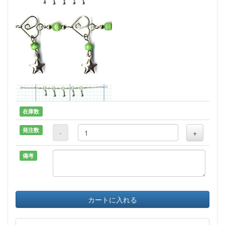
在庫数
発注数
-
+
備考
カートに入れる