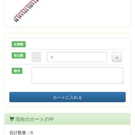
在庫数
発注数
-
+
備考
カートに入れる
現在のカートの中
合計数量：
0