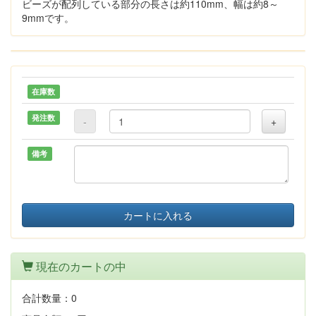
ビーズが配列している部分の長さは約110mm、幅は約8～
9mmです。
在庫数
発注数
-
+
備考
カートに入れる
現在のカートの中
合計数量：
0