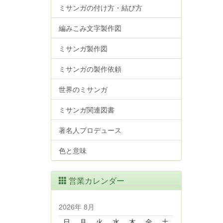
ミサンガの付け方・結び方
編みこみ文字製作図
ミサンガ製作図
ミサンガの製作依頼
世界のミサンガ
ミサンガ関連図書
著名人プロデュース
色と意味
営業カレンダー
2026年 8月
日
月
火
水
木
金
土