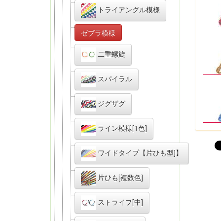
トライアングル模様
ゼブラ模様
二重螺旋
スパイラル
ジグザグ
ライン模様[1色]
ワイドタイプ【片ひも型]】
片ひも[複数色]
ストライプ[中]