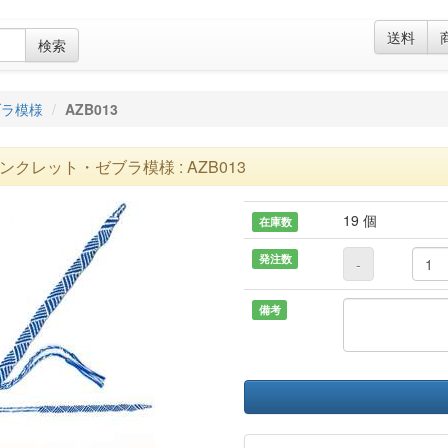
送料
検索
ブラ模様
AZB013
ンクレット・ゼブラ模様 : AZB013
19 個
在庫数
発注数
-
備考