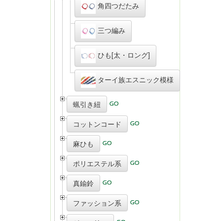
角四つだたみ
三つ編み
ひも[太・ロング]
ターイ族エスニック模様
蝋引き紐
コットンコード
麻ひも
ポリエステル系
真鍮鈴
ファッション系