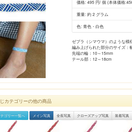
価格:
495 円
/ 個
(本体価格:45
重量: 約 2 グラム
色: 青色・白色
ゼブラ（シマウマ）のような模
編み上げられた部分のサイズ：幅11～
先端の輪：10～15mm
テール部：12～18cm
じカテゴリーの他の商品
テゴリー一覧へ
メイン写真
全長写真
クローズアップ写真
装着写真