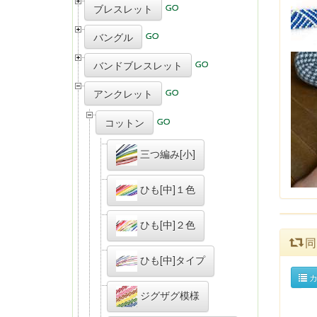
ブレスレット
バングル
バンドブレスレット
アンクレット
コットン
三つ編み[小]
ひも[中]１色
ひも[中]２色
同
ひも[中]タイプ
カ
ジグザグ模様