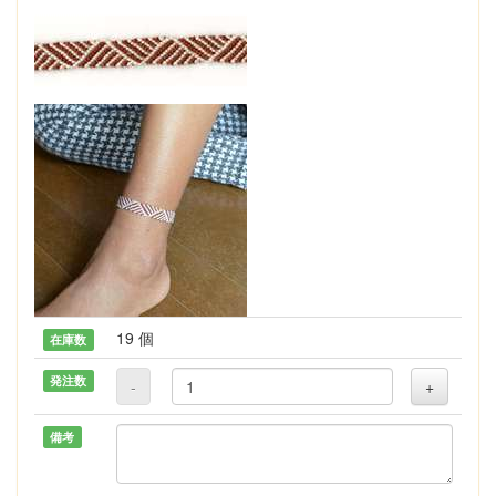
19 個
在庫数
発注数
-
+
備考