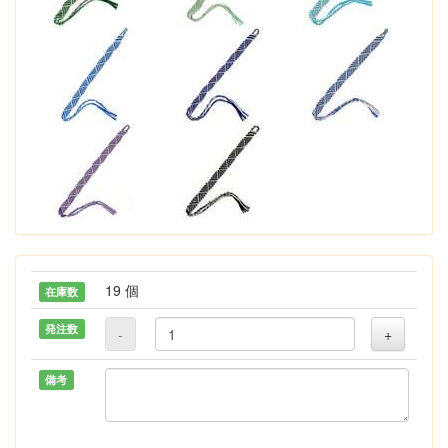
19 個
在庫数
発注数
-
+
備考