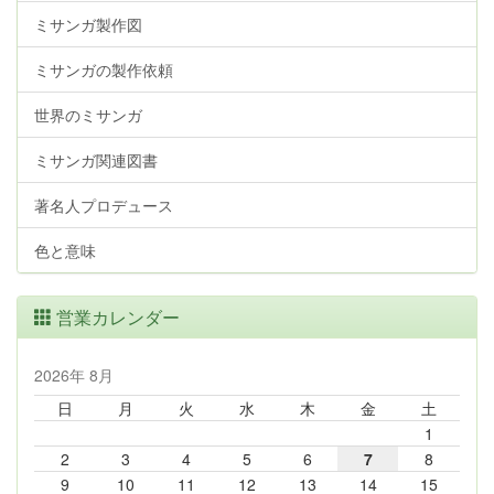
ミサンガ製作図
ミサンガの製作依頼
世界のミサンガ
ミサンガ関連図書
著名人プロデュース
色と意味
営業カレンダー
2026年 8月
日
月
火
水
木
金
土
1
2
3
4
5
6
7
8
9
10
11
12
13
14
15