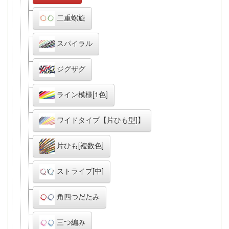
二重螺旋
スパイラル
ジグザグ
ライン模様[1色]
ワイドタイプ【片ひも型]】
片ひも[複数色]
ストライプ[中]
角四つだたみ
三つ編み