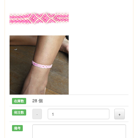
28 個
在庫数
発注数
-
+
備考