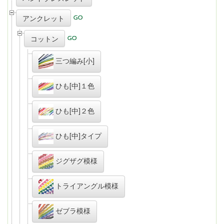
アンクレット
コットン
三つ編み[小]
ひも[中]１色
ひも[中]２色
ひも[中]タイプ
ジグザグ模様
トライアングル模様
ゼブラ模様