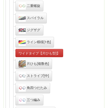
二重螺旋
スパイラル
ジグザグ
ライン模様[1色]
ワイドタイプ【片ひも型]】
片ひも[複数色]
ストライプ[中]
角四つだたみ
三つ編み