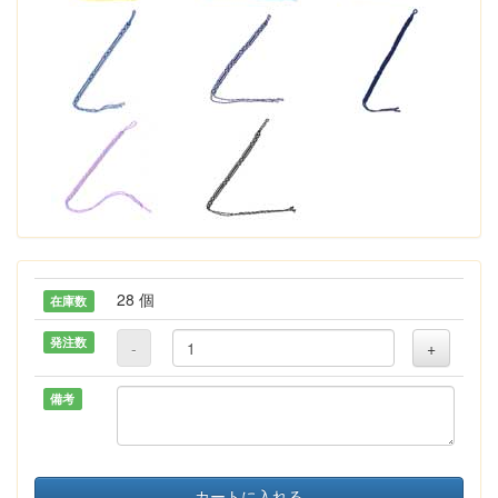
28 個
在庫数
発注数
-
+
備考
カートに入れる