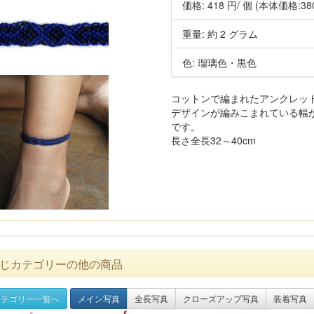
価格:
418 円
/ 個
(本体価格:38
重量: 約 2 グラム
色: 瑠璃色・黒色
コットンで編まれたアンクレッ
デザインが編みこまれている幅が
です。
長さ全長32～40cm
じカテゴリーの他の商品
テゴリー一覧へ
メイン写真
全長写真
クローズアップ写真
装着写真