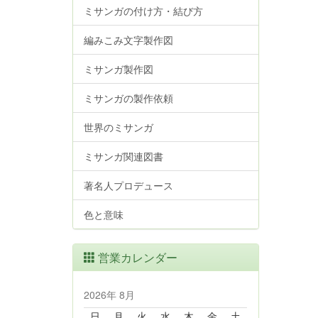
ミサンガの付け方・結び方
編みこみ文字製作図
ミサンガ製作図
ミサンガの製作依頼
世界のミサンガ
ミサンガ関連図書
著名人プロデュース
色と意味
営業カレンダー
2026年 8月
日
月
火
水
木
金
土