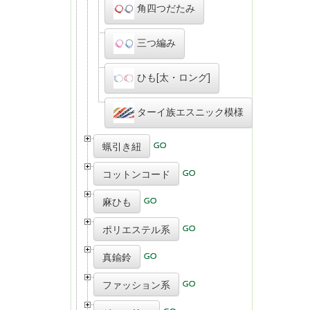
角四つだたみ
三つ編み
ひも[太・ロング]
ターイ族エスニック模様
蝋引き紐
コットンコード
麻ひも
ポリエステル系
真鍮鈴
ファッション系