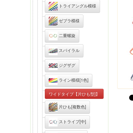
トライアングル模様
ゼブラ模様
二重螺旋
スパイラル
ジグザグ
ライン模様[1色]
ワイドタイプ【片ひも型]】
片ひも[複数色]
ストライプ[中]