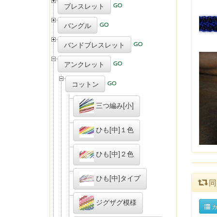
ブレスレット
バングル
バンドブレスレット
アンクレット
コットン
三つ編み[小]
ひも[中]１色
ひも[中]２色
ひも[中]タイプ
同
ジグザグ模様
カ