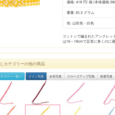
価格:
418 円
/ 個
(本体価格:38
重量: 約 2 グラム
色: 山吹色・白色
コットンで編まれたアンクレッ
は16～18cmで足首に巻くのに適
じカテゴリーの他の商品
テゴリー一覧へ
メイン写真
全長写真
クローズアップ写真
装着写真