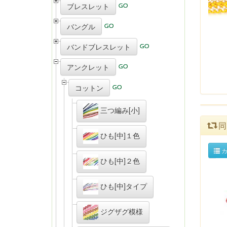
ブレスレット
バングル
バンドブレスレット
アンクレット
コットン
三つ編み[小]
同
ひも[中]１色
カ
ひも[中]２色
ひも[中]タイプ
ジグザグ模様