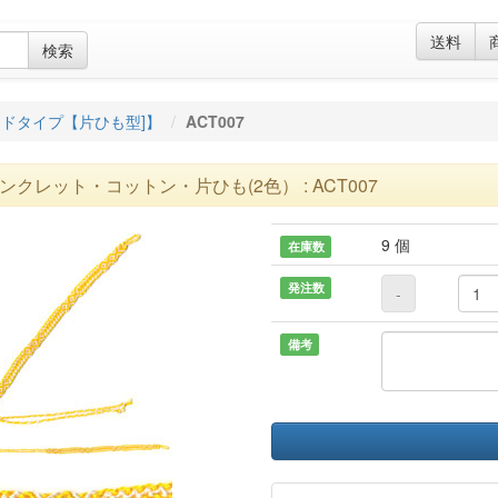
送料
検索
ドタイプ【片ひも型]】
ACT007
ンクレット・コットン・片ひも(2色） : ACT007
9 個
在庫数
発注数
-
備考