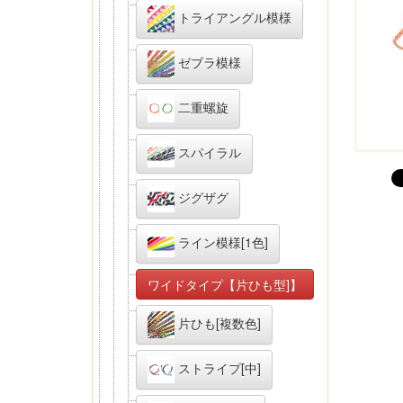
トライアングル模様
ゼブラ模様
二重螺旋
スパイラル
ジグザグ
ライン模様[1色]
ワイドタイプ【片ひも型]】
片ひも[複数色]
ストライプ[中]