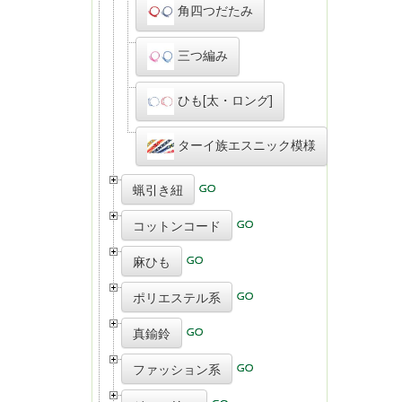
角四つだたみ
三つ編み
ひも[太・ロング]
ターイ族エスニック模様
蝋引き紐
コットンコード
麻ひも
ポリエステル系
真鍮鈴
ファッション系