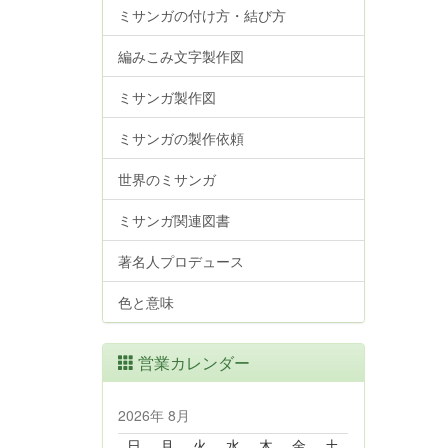
ミサンガの付け方・結び方
編みこみ文字製作図
ミサンガ製作図
ミサンガの製作依頼
世界のミサンガ
ミサンガ関連図書
著名人プロデュース
色と意味
営業カレンダー
2026年 8月
日
月
火
水
木
金
土