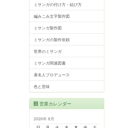
ミサンガの付け方・結び方
編みこみ文字製作図
ミサンガ製作図
ミサンガの製作依頼
世界のミサンガ
ミサンガ関連図書
著名人プロデュース
色と意味
営業カレンダー
2026年 8月
日
月
火
水
木
金
土