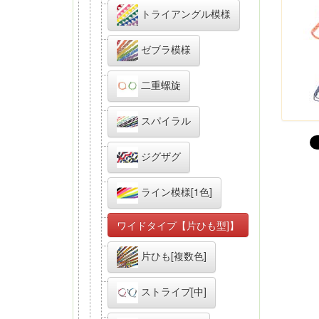
トライアングル模様
ゼブラ模様
二重螺旋
スパイラル
ジグザグ
ライン模様[1色]
ワイドタイプ【片ひも型]】
片ひも[複数色]
ストライプ[中]