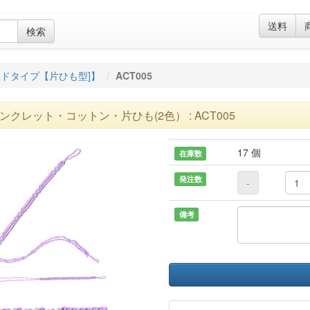
送料
検索
ドタイプ【片ひも型]】
ACT005
ンクレット・コットン・片ひも(2色） : ACT005
17 個
在庫数
発注数
-
備考