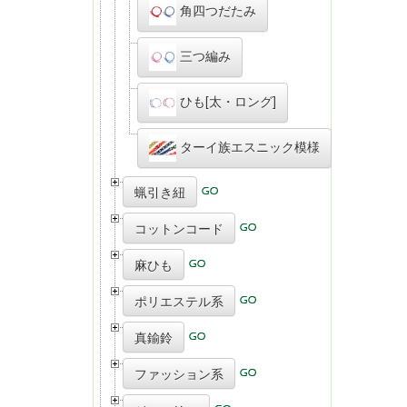
角四つだたみ
三つ編み
ひも[太・ロング]
ターイ族エスニック模様
蝋引き紐
コットンコード
麻ひも
ポリエステル系
真鍮鈴
ファッション系