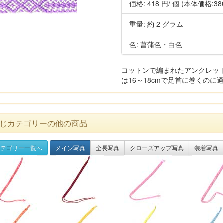
価格:
418 円
/ 個
(本体価格:38
重量: 約 2 グラム
色: 菖蒲色・白色
コットンで編まれたアンクレッ
は16～18cmで足首に巻くのに適
じカテゴリーの他の商品
テゴリー一覧へ
メイン写真
全長写真
クローズアップ写真
装着写真