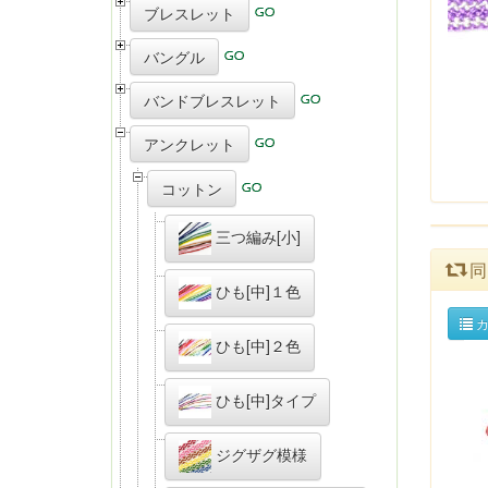
ブレスレット
バングル
バンドブレスレット
アンクレット
コットン
三つ編み[小]
同
ひも[中]１色
カ
ひも[中]２色
ひも[中]タイプ
ジグザグ模様