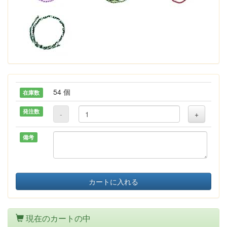
54 個
在庫数
発注数
-
+
備考
カートに入れる
現在のカートの中