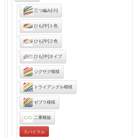
三つ編み[小]
ひも[中]１色
ひも[中]２色
ひも[中]タイプ
ジグザグ模様
トライアングル模様
ゼブラ模様
二重螺旋
スパイラル