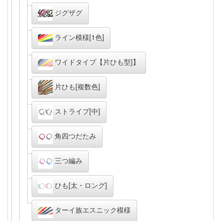
ジグザグ
ライン模様[1色]
ワイドタイプ【片ひも型]】
片ひも[複数色]
ストライプ[中]
角四つだたみ
三つ編み
ひも[太・ロング]
ターイ族エスニック模様