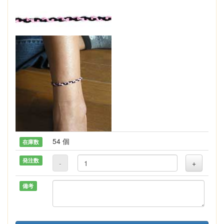
54 個
在庫数
発注数
-
+
備考