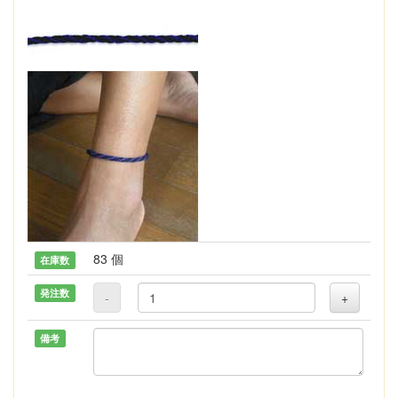
83 個
在庫数
発注数
-
+
備考