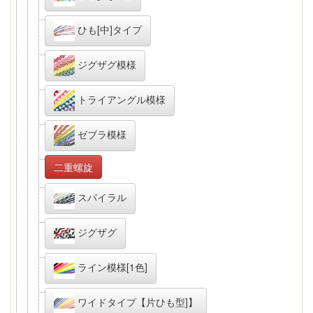
ひも[中]タイプ
ジグザグ模様
トライアングル模様
ゼブラ模様
二重螺旋
スパイラル
ジグザグ
ライン模様[1色]
ワイドタイプ【片ひも型]】