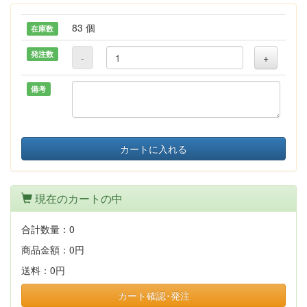
83 個
在庫数
発注数
-
+
備考
カートに入れる
現在のカートの中
合計数量：
0
商品金額：
0円
送料：
0円
カート確認･発注