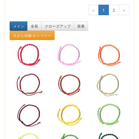
«
1
2
»
メイン
全長
クローズアップ
装着
大きな画像:ギャラリー