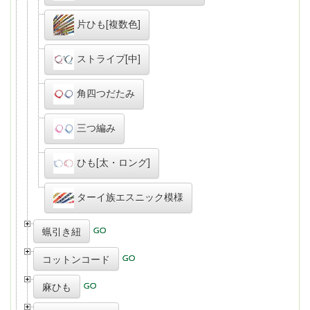
片ひも[複数色]
ストライプ[中]
角四つだたみ
三つ編み
ひも[太・ロング]
ターイ族エスニック模様
蝋引き紐
コットンコード
麻ひも