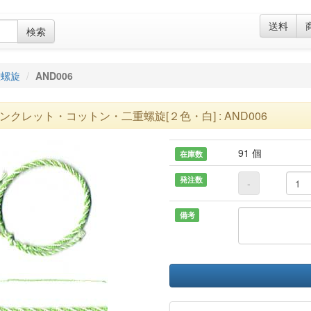
送料
検索
重螺旋
AND006
ンクレット・コットン・二重螺旋[２色・白] : AND006
91 個
在庫数
発注数
-
備考