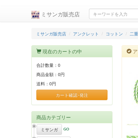
ミサンガ販売店
ミサンガ販売店
アンクレット
コットン
二
現在のカートの中
ア
合計数量：
0
商品金額：
0円
送料：
0円
カート確認･発注
商品カテゴリー
ミサンガ