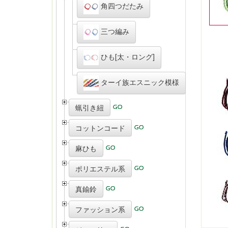
角四つだたみ
三つ編み
ひも[太・ロング]
ターイ族エスニック模様
蝋引き紐
コットンコード
麻ひも
ポリエステル系
真鍮鈴
ファッション系