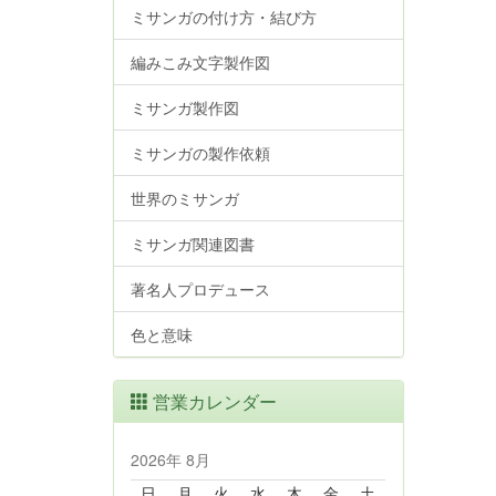
ミサンガの付け方・結び方
編みこみ文字製作図
ミサンガ製作図
ミサンガの製作依頼
世界のミサンガ
ミサンガ関連図書
著名人プロデュース
色と意味
営業カレンダー
2026年 8月
日
月
火
水
木
金
土