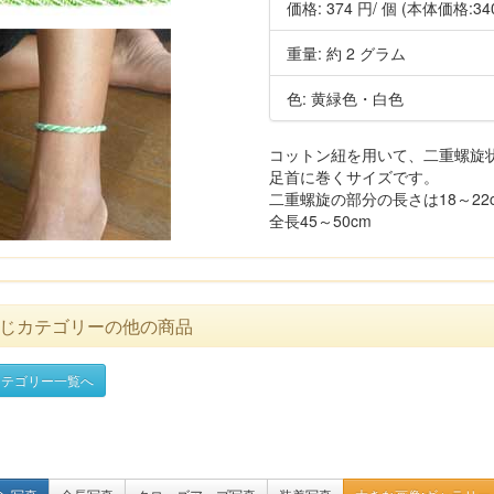
価格:
374 円
/ 個
(本体価格:34
重量: 約 2 グラム
色: 黄緑色・白色
コットン紐を用いて、二重螺旋
足首に巻くサイズです。
二重螺旋の部分の長さは18～22c
全長45～50cm
じカテゴリーの他の商品
テゴリー一覧へ