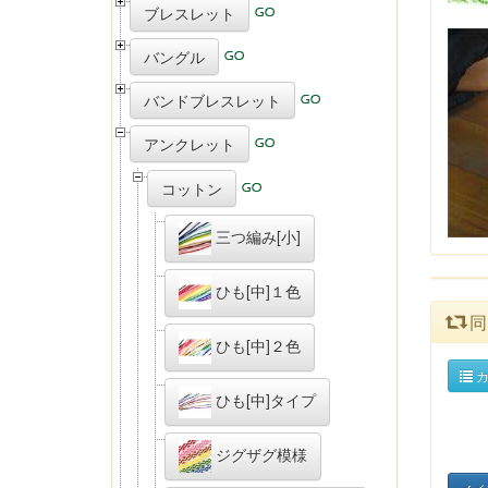
ブレスレット
バングル
バンドブレスレット
アンクレット
コットン
三つ編み[小]
ひも[中]１色
同
ひも[中]２色
カ
ひも[中]タイプ
ジグザグ模様