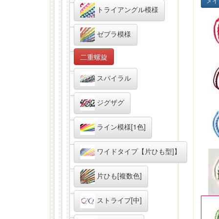
メイ
トライアングル模様
ゼブラ模様
二重螺旋
スパイラル
ジグザグ
ライン模様[1色]
ワイドタイプ【片ひも型]】
片ひも[複数色]
ストライプ[中]