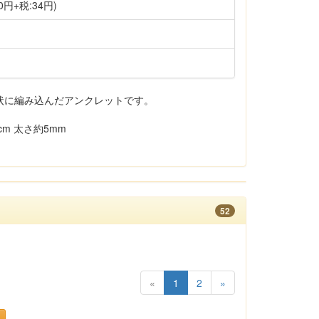
0円+税:34円)
状に編み込んだアンクレットです。
m 太さ約5mm
52
«
1
2
»