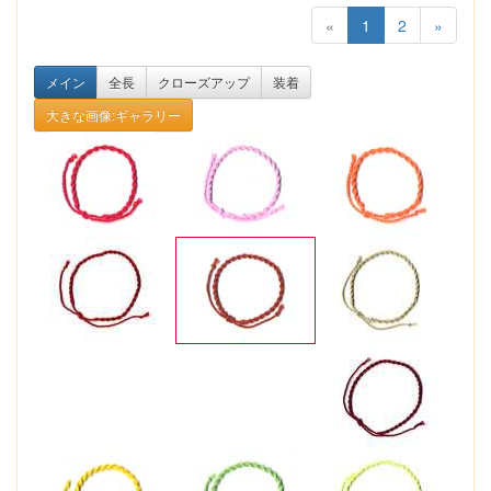
«
1
2
»
メイン
全長
クローズアップ
装着
大きな画像:ギャラリー