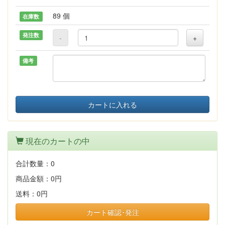
89 個
在庫数
発注数
-
+
備考
カートに入れる
現在のカートの中
合計数量：
0
商品金額：
0円
送料：
0円
カート確認･発注