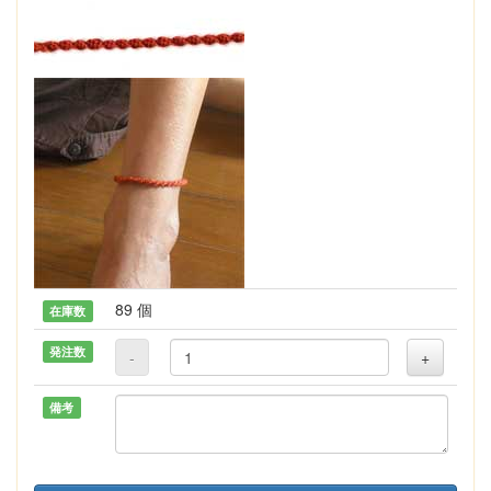
89 個
在庫数
発注数
-
+
備考