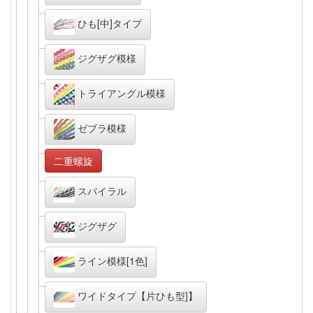
ひも[中]タイプ
ジグザグ模様
トライアングル模様
ゼブラ模様
二重螺旋
スパイラル
ジグザグ
ライン模様[1色]
ワイドタイプ【片ひも型]】