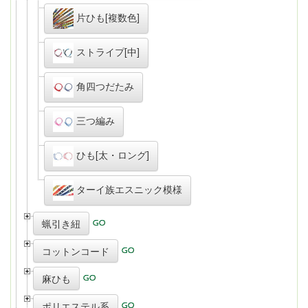
片ひも[複数色]
ストライプ[中]
角四つだたみ
三つ編み
ひも[太・ロング]
ターイ族エスニック模様
蝋引き紐
コットンコード
麻ひも
ポリエステル系