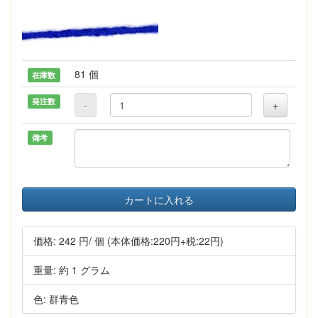
81 個
在庫数
発注数
-
+
備考
カートに入れる
価格:
242 円
/ 個
(本体価格:220円+税:22円)
重量: 約 1 グラム
色: 群青色