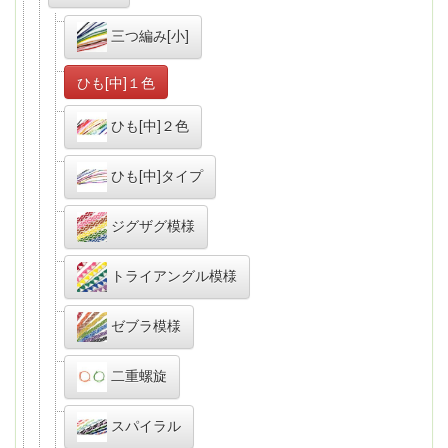
三つ編み[小]
ひも[中]１色
ひも[中]２色
ひも[中]タイプ
ジグザグ模様
トライアングル模様
ゼブラ模様
二重螺旋
スパイラル