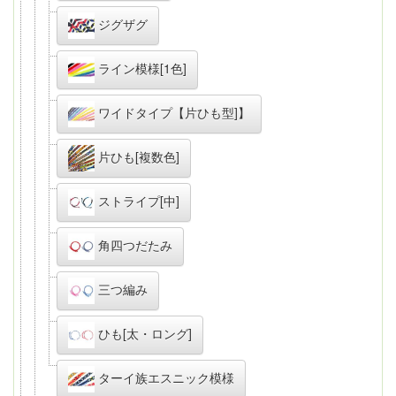
ジグザグ
ライン模様[1色]
ワイドタイプ【片ひも型]】
片ひも[複数色]
ストライプ[中]
角四つだたみ
三つ編み
ひも[太・ロング]
ターイ族エスニック模様