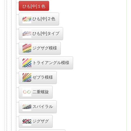
ひも[中]１色
ひも[中]２色
ひも[中]タイプ
ジグザグ模様
トライアングル模様
ゼブラ模様
二重螺旋
スパイラル
ジグザグ