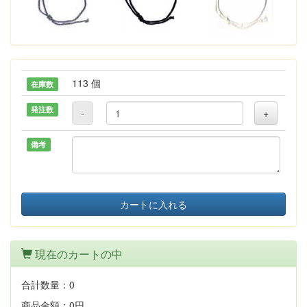
113 個
在庫数
発注数
-
+
備考
カートに入れる
現在のカートの中
合計数量：
0
商品金額：
0円