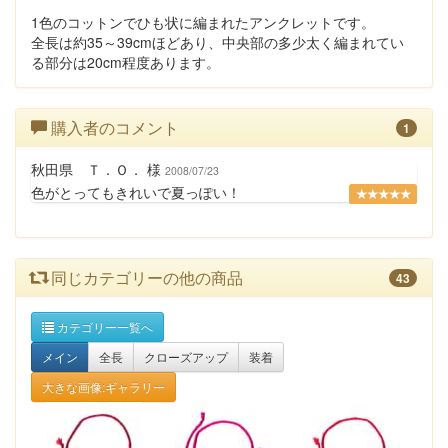
1色のコットンでひも状に編まれたアンクレットです。
全長は約35～39cmほどあり、中央部の多少太く編まれてい
る部分は20cm程度あります。
購入者のコメント
1
秋田県 Ｔ．Ｏ． 様
2008/07/23
色がとってもきれいで夏っぽい！
★★★★★
同じカテゴリーの他の商品
43
カテゴリー一覧へ
メイン
全長
クローズアップ
装着
大きな画像:ギャラリー