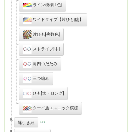
ライン模様[1色]
ワイドタイプ【片ひも型]】
片ひも[複数色]
ストライプ[中]
角四つだたみ
三つ編み
ひも[太・ロング]
ターイ族エスニック模様
蝋引き紐