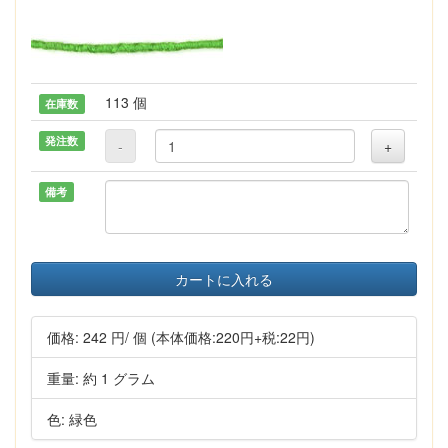
113 個
在庫数
発注数
-
+
備考
カートに入れる
価格:
242 円
/ 個
(本体価格:220円+税:22円)
重量: 約 1 グラム
色: 緑色