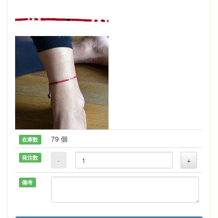
79 個
在庫数
発注数
-
+
備考