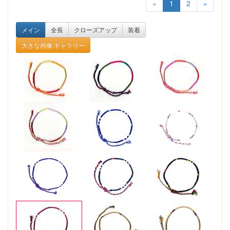
«
1
2
»
メイン
全長
クローズアップ
装着
大きな画像:ギャラリー