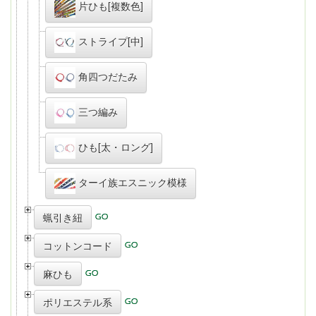
片ひも[複数色]
ストライプ[中]
角四つだたみ
三つ編み
ひも[太・ロング]
ターイ族エスニック模様
蝋引き紐
コットンコード
麻ひも
ポリエステル系