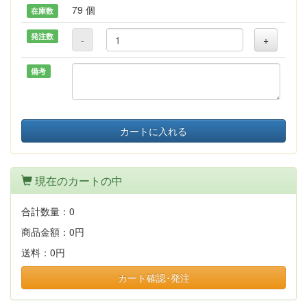
79 個
在庫数
発注数
-
+
備考
カートに入れる
現在のカートの中
合計数量：
0
商品金額：
0円
送料：
0円
カート確認･発注