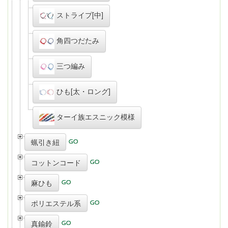
ストライプ[中]
角四つだたみ
三つ編み
ひも[太・ロング]
ターイ族エスニック模様
蝋引き紐
コットンコード
麻ひも
ポリエステル系
真鍮鈴