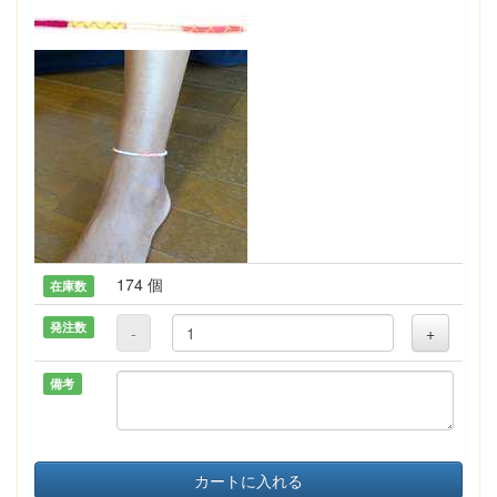
174 個
在庫数
発注数
-
+
備考
カートに入れる