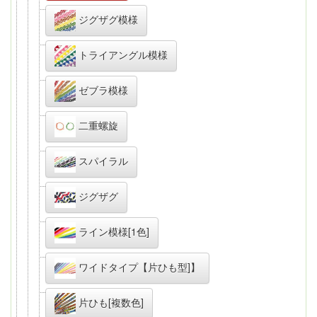
ジグザグ模様
トライアングル模様
ゼブラ模様
二重螺旋
スパイラル
ジグザグ
ライン模様[1色]
ワイドタイプ【片ひも型]】
片ひも[複数色]