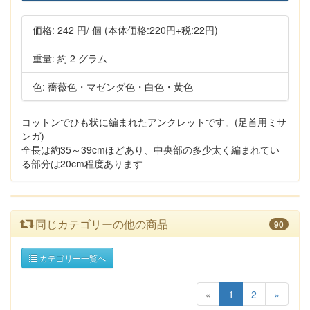
価格:
242 円
/ 個
(本体価格:220円+税:22円)
重量: 約 2 グラム
色: 薔薇色・マゼンダ色・白色・黄色
コットンでひも状に編まれたアンクレットです。(足首用ミサ
ンガ)
全長は約35～39cmほどあり、中央部の多少太く編まれてい
る部分は20cm程度あります
同じカテゴリーの他の商品
90
カテゴリー一覧へ
«
1
2
»