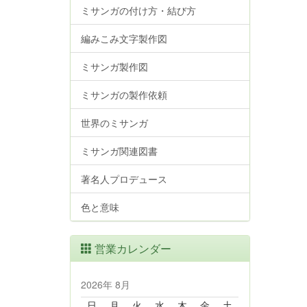
ミサンガの付け方・結び方
編みこみ文字製作図
ミサンガ製作図
ミサンガの製作依頼
世界のミサンガ
ミサンガ関連図書
著名人プロデュース
色と意味
営業カレンダー
2026年 8月
日
月
火
水
木
金
土