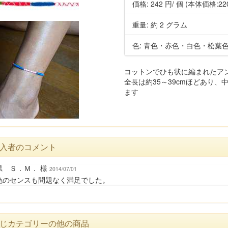
価格:
242 円
/ 個
(本体価格:22
重量: 約 2 グラム
色: 青色・赤色・白色・松葉
コットンでひも状に編まれたアン
全長は約35～39cmほどあり、
ます
入者のコメント
県 Ｓ．Ｍ． 様
2014/07/01
色のセンスも問題なく満足でした。
じカテゴリーの他の商品