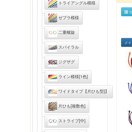
トライアングル模様
カ
ゼブラ模様
二重螺旋
メイ
スパイラル
ジグザグ
ライン模様[1色]
ワイドタイプ【片ひも型]】
片ひも[複数色]
ストライプ[中]