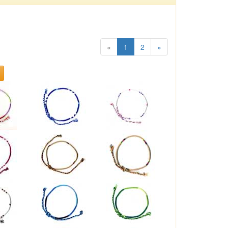
«
1
2
»