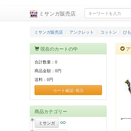
ミサンガ販売店
ミサンガ販売店
アンクレット
コットン
ひも
現在のカートの中
ア
合計数量：
0
商品金額：
0円
送料：
0円
カート確認･発注
商品カテゴリー
ミサンガ