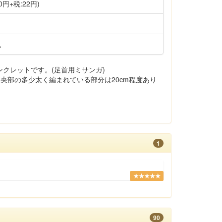
0円+税:22円)
色
クレットです。(足首用ミサンガ)
中央部の多少太く編まれている部分は20cm程度あり
1
★★★★★
90