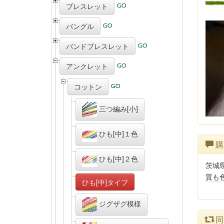
ブレスレット
バングル
バンドブレスレット
アンクレット
コットン
三つ編み[小]
ひも[中]１色
購
ひも[中]２色
茨城
質も
ひも[中]タイプ
ジグザグ模様
同