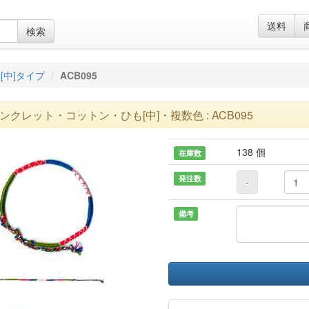
送料
検索
[中]タイプ
ACB095
ンクレット・コットン・ひも[中]・複数色 : ACB095
138 個
在庫数
発注数
-
備考