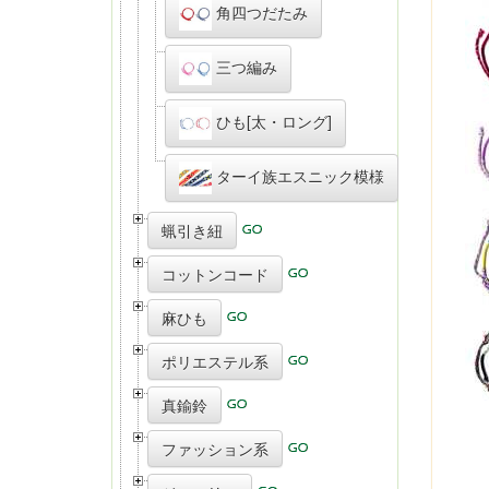
角四つだたみ
三つ編み
ひも[太・ロング]
ターイ族エスニック模様
蝋引き紐
コットンコード
麻ひも
ポリエステル系
真鍮鈴
ファッション系