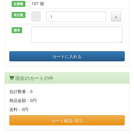
157 個
在庫数
発注数
-
+
備考
カートに入れる
現在のカートの中
合計数量：
0
商品金額：
0円
送料：
0円
カート確認･発注