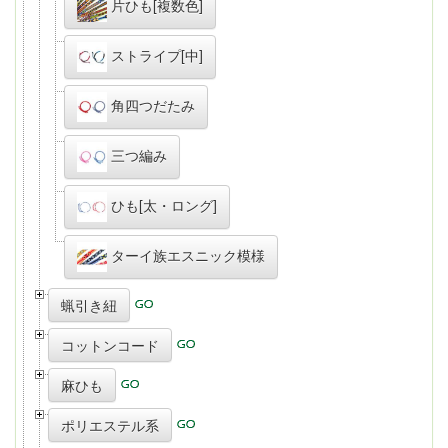
片ひも[複数色]
ストライプ[中]
角四つだたみ
三つ編み
ひも[太・ロング]
ターイ族エスニック模様
蝋引き紐
コットンコード
麻ひも
ポリエステル系