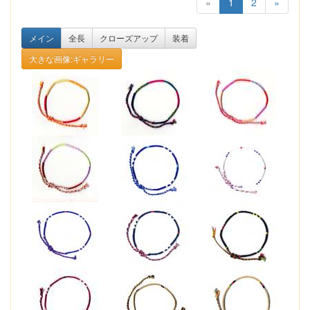
«
1
2
»
メイン
全長
クローズアップ
装着
大きな画像:ギャラリー