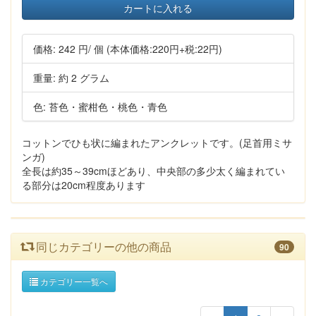
カートに入れる
価格:
242 円
/ 個
(本体価格:220円+税:22円)
重量: 約 2 グラム
色: 苔色・蜜柑色・桃色・青色
コットンでひも状に編まれたアンクレットです。(足首用ミサ
ンガ)
全長は約35～39cmほどあり、中央部の多少太く編まれてい
る部分は20cm程度あります
同じカテゴリーの他の商品
90
カテゴリー一覧へ