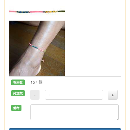
157 個
在庫数
発注数
-
+
備考