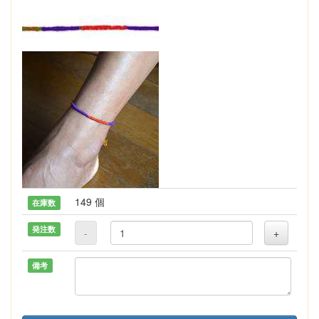
149 個
在庫数
発注数
-
+
備考