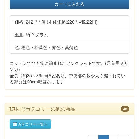
カートに入れる
価格:
242 円
/ 個
(本体価格:220円+税:22円)
重量: 約 2 グラム
色: 橙色・松葉色・赤色・菖蒲色
コットンでひも状に編まれたアンクレットです。(足首用ミサ
ンガ)
全長は約35～39cmほどあり、中央部の多少太く編まれてい
る部分は20cm程度あります
同じカテゴリーの他の商品
90
カテゴリー一覧へ