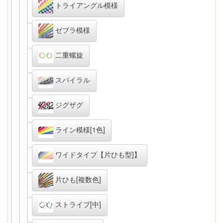
トライアングル模様
ゼブラ模様
二重螺旋
スパイラル
ジグザグ
ライン模様[1色]
ワイドタイプ【片ひも型]】
片ひも[複数色]
ストライプ[中]