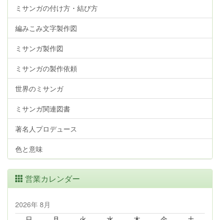
ミサンガの付け方・結び方
編みこみ文字製作図
ミサンガ製作図
ミサンガの製作依頼
世界のミサンガ
ミサンガ関連図書
著名人プロデュース
色と意味
営業カレンダー
2026年 8月
日
月
火
水
木
金
土