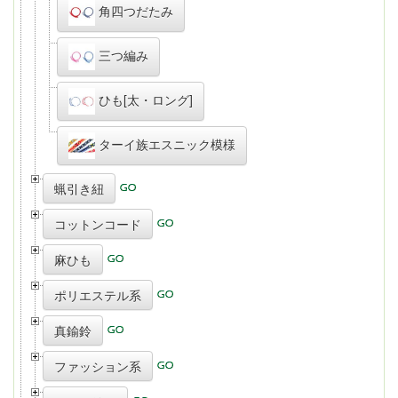
角四つだたみ
三つ編み
ひも[太・ロング]
ターイ族エスニック模様
蝋引き紐
コットンコード
麻ひも
ポリエステル系
真鍮鈴
ファッション系