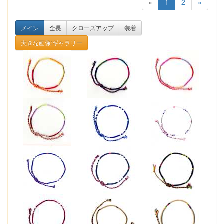
«
1
2
»
メイン
全長
クローズアップ
装着
大きな画像:ギャラリー