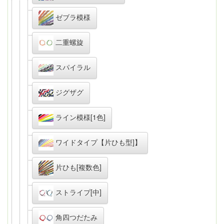
ゼブラ模様
二重螺旋
スパイラル
ジグザグ
ライン模様[1色]
ワイドタイプ【片ひも型]】
片ひも[複数色]
ストライプ[中]
角四つだたみ