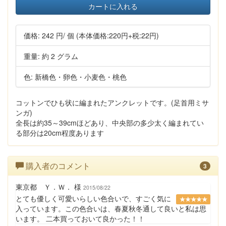
カートに入れる
価格:
242 円
/ 個
(本体価格:220円+税:22円)
重量: 約 2 グラム
色: 新橋色・卵色・小麦色・桃色
コットンでひも状に編まれたアンクレットです。(足首用ミサ
ンガ)
全長は約35～39cmほどあり、中央部の多少太く編まれてい
る部分は20cm程度あります
購入者のコメント
3
東京都 Ｙ．Ｗ． 様
2015/08/22
とても優しく可愛いらしい色合いで、すごく気に
★★★★★
入っています。この色合いは、春夏秋冬通して良いと私は思
います。 二本買っておいて良かった！！