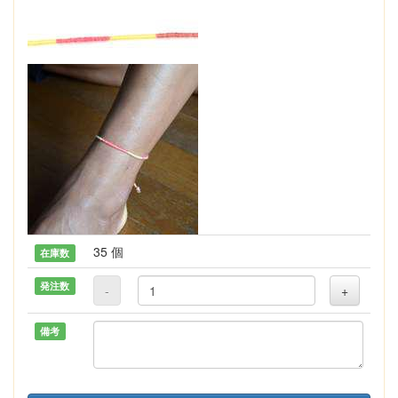
35 個
在庫数
発注数
-
+
備考