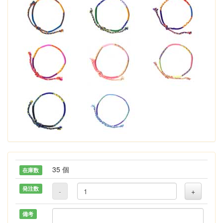
35 個
在庫数
発注数
-
+
備考