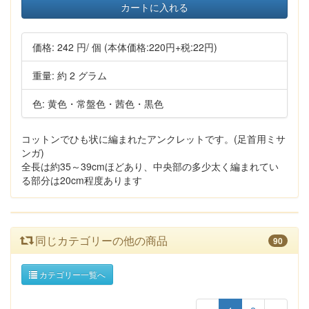
カートに入れる
価格:
242 円
/ 個
(本体価格:220円+税:22円)
重量: 約 2 グラム
色: 黄色・常盤色・茜色・黒色
コットンでひも状に編まれたアンクレットです。(足首用ミサ
ンガ)
全長は約35～39cmほどあり、中央部の多少太く編まれてい
る部分は20cm程度あります
同じカテゴリーの他の商品
90
カテゴリー一覧へ