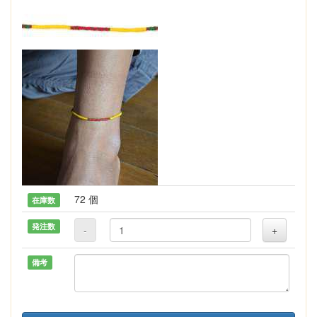
72 個
在庫数
発注数
-
+
備考