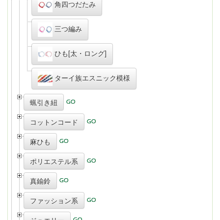
角四つだたみ
三つ編み
ひも[太・ロング]
ターイ族エスニック模様
蝋引き紐
コットンコード
麻ひも
ポリエステル系
真鍮鈴
ファッション系