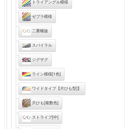
トライアングル模様
ゼブラ模様
二重螺旋
スパイラル
ジグザグ
ライン模様[1色]
ワイドタイプ【片ひも型]】
片ひも[複数色]
ストライプ[中]