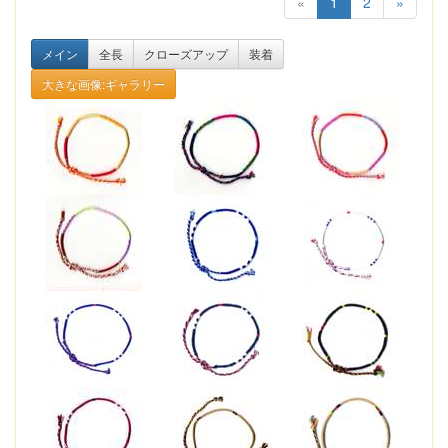
«
1
2
»
メイン
全長
クローズアップ
装着
大きな画像:ギャラリー