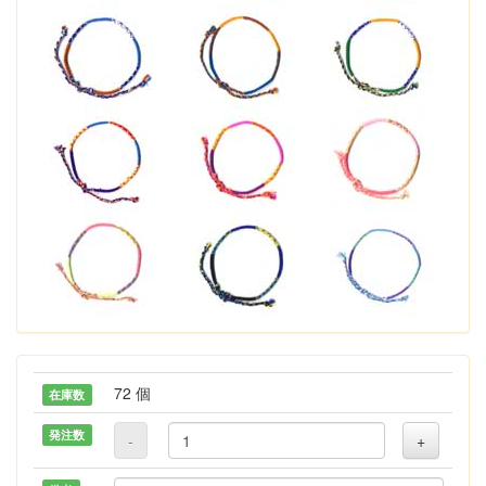
72 個
在庫数
発注数
-
+