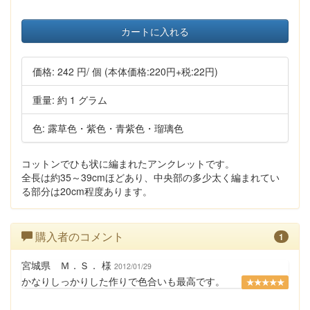
カートに入れる
価格:
242 円
/ 個
(本体価格:220円+税:22円)
重量: 約 1 グラム
色: 露草色・紫色・青紫色・瑠璃色
コットンでひも状に編まれたアンクレットです。
全長は約35～39cmほどあり、中央部の多少太く編まれてい
る部分は20cm程度あります。
購入者のコメント
1
宮城県 Ｍ．Ｓ． 様
2012/01/29
かなりしっかりした作りで色合いも最高です。
★★★★★