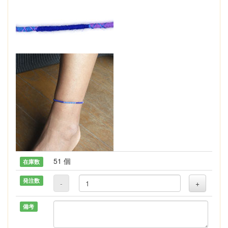
51 個
在庫数
発注数
-
+
備考