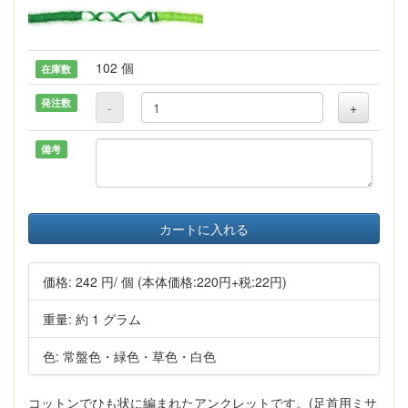
102 個
在庫数
発注数
-
+
備考
カートに入れる
価格:
242 円
/ 個
(本体価格:220円+税:22円)
重量: 約 1 グラム
色: 常盤色・緑色・草色・白色
コットンでひも状に編まれたアンクレットです。(足首用ミサ