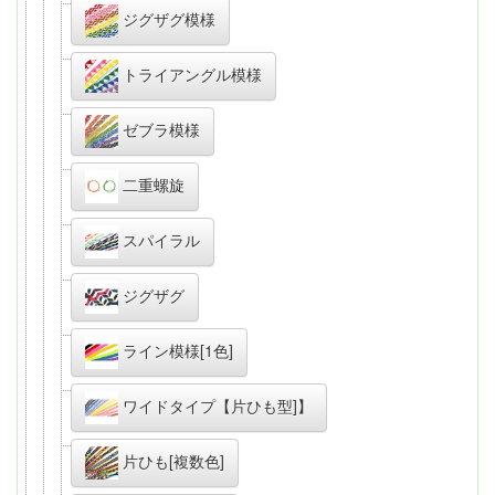
ジグザグ模様
トライアングル模様
ゼブラ模様
二重螺旋
スパイラル
ジグザグ
ライン模様[1色]
ワイドタイプ【片ひも型]】
片ひも[複数色]