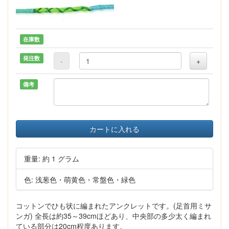
在庫数
発注数
-
+
備考
カートに入れる
重量: 約 1 グラム
色: 浅葱色・萌黄色・常盤色・緑色
コットンでひも状に編まれたアンクレットです。(足首用ミサ
ンガ) 全長は約35～39cmほどあり、中央部の多少太く編まれ
ている部分は20cm程度あります。