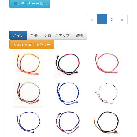
カテゴリー一覧へ
«
1
2
»
メイン
全長
クローズアップ
装着
大きな画像:ギャラリー