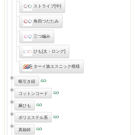
ストライプ[中]
角四つだたみ
三つ編み
ひも[太・ロング]
ターイ族エスニック模様
蝋引き紐
コットンコード
麻ひも
ポリエステル系
真鍮鈴