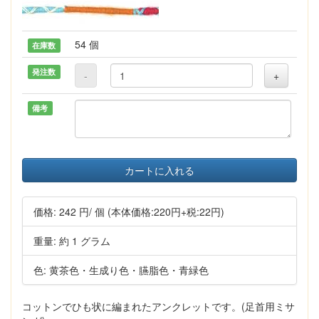
54 個
在庫数
発注数
-
+
備考
カートに入れる
価格:
242 円
/ 個
(本体価格:220円+税:22円)
重量: 約 1 グラム
色: 黄茶色・生成り色・臙脂色・青緑色
コットンでひも状に編まれたアンクレットです。(足首用ミサ