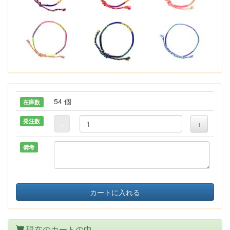
54 個
在庫数
発注数
-
+
備考
カートに入れる
現在のカートの中