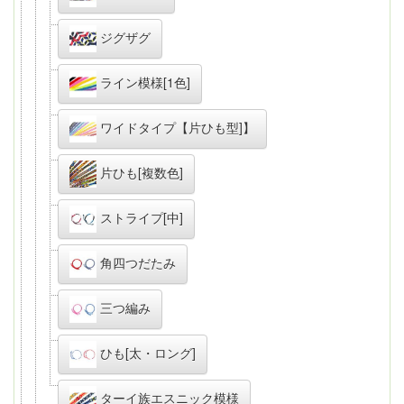
ジグザグ
ライン模様[1色]
ワイドタイプ【片ひも型]】
片ひも[複数色]
ストライプ[中]
角四つだたみ
三つ編み
ひも[太・ロング]
ターイ族エスニック模様