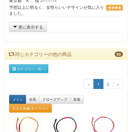
東京都 Ｋ． 様
2011/11/19
予想以上に明るく、女性らいいデザインが気に入り
★★★★
ました。
更に表示する
同じカテゴリーの他の商品
90
カテゴリー一覧へ
«
1
2
»
メイン
全長
クローズアップ
装着
大きな画像:ギャラリー