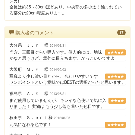
ンガ)
全長は約35～39cmほどあり、中央部の多少太く編まれてい
る部分は20cm程度あります。
購入者のコメント
17
大分県 Ｊ．Ｙ． 様
2014/08/31
当方、三回目ぐらい購入です。個人的には、地味
★★★★★
かなと思うけど、意外に目立ちます。かっこいいですよ
大阪府 Ｍ．Ｆ． 様
2014/05/03
写真より少し濃い目だから、合わせやすいです！
★★★★★
ワンポイントという意味ではBESTの選択だったと思います。
福島県 Ａ．Ｅ． 様
2013/08/21
まだ使用していませんが、キレイな色使いで気に入
★★★★
りました！ 実物は もう少し落ち着いた色目です。
秋田県 Ｓ．ｅｒｉ 様
2012/06/25
元気になれる色です！
★★★★★