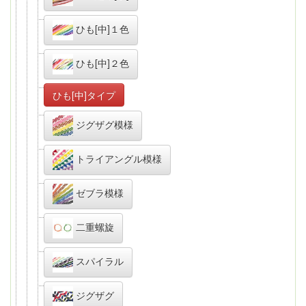
ひも[中]１色
ひも[中]２色
ひも[中]タイプ
ジグザグ模様
トライアングル模様
ゼブラ模様
二重螺旋
スパイラル
ジグザグ