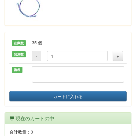
35 個
在庫数
発注数
-
+
備考
カートに入れる
現在のカートの中
合計数量：
0