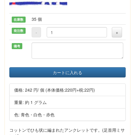
35 個
在庫数
発注数
-
+
備考
カートに入れる
価格:
242 円
/ 個
(本体価格:220円+税:22円)
重量: 約 1 グラム
色: 青色・白色・赤色
コットンでひも状に編まれたアンクレットです。(足首用ミサ