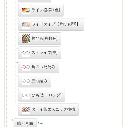
ライン模様[1色]
ワイドタイプ【片ひも型]】
片ひも[複数色]
ストライプ[中]
角四つだたみ
三つ編み
ひも[太・ロング]
ターイ族エスニック模様
蝋引き紐